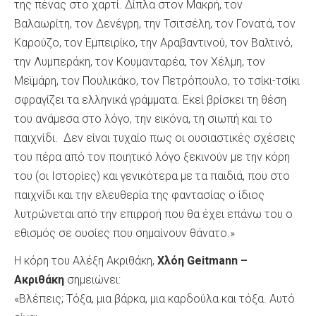
της πένας στο χαρτί. Δίπλα στον Μακρή, τον
Βαλαωρίτη, τον Δενέγρη, την Τσιτσέλη, τον Γονατά, τον
Καρούζο, τον Εμπειρίκο, την Αραβαντινού, τον Βαλτινό,
την Λυμπεράκη, τον Κουμανταρέα, τον Χέλμη, τον
Μεϊμάρη, τον Πουλικάκο, τον Πετρόπουλο, το τσίκι-τσίκι
σφραγίζει τα ελληνικά γράμματα. Εκεί βρίσκει τη θέση
του ανάμεσα στο λόγο, την εικόνα, τη σιωπή και το
παιχνίδι. Δεν είναι τυχαίο πως οι ουσιαστικές σχέσεις
του πέρα από τον ποιητικό λόγο ξεκινούν με την κόρη
του (οι Ιστορίες) και γενικότερα με τα παιδιά, που στο
παιχνίδι και την ελευθερία της φαντασίας ο ίδιος
λυτρώνεται από την επιρροή που θα έχει επάνω του ο
εθισμός σε ουσίες που σημαίνουν θάνατο.»
Η κόρη του Αλέξη Ακριθάκη,
Χλόη Geitmann –
Ακριθάκη
σημειώνει:
«Βλέπεις; Τόξα, μια βάρκα, μια καρδούλα και τόξα. Αυτό