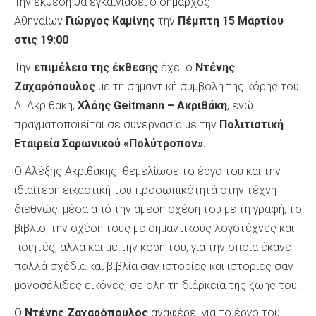
Την έκθεση θα εγκαινιάσει ο δήμαρχος
Αθηναίων
Γιώργος Καμίνης
την
Πέμπτη 15 Μαρτίου
στις 19:00
Την
επιμέλεια της έκθεσης
έχει ο
Ντένης
Ζαχαρόπουλος
με τη σημαντική συμβολή της κόρης του
Α. Ακριθάκη,
Χλόης
Geitmann – Ακριθάκη
, ενώ
πραγματοποιείται σε συνεργασία με την
Πολιτιστική
Εταιρεία Σαρωνικού «Πολύτροπον».
Ο Αλέξης Ακριθάκης θεμελίωσε το έργο του και την
ιδιαίτερη εικαστική του προσωπικότητά στην τέχνη
διεθνώς, μέσα από την άμεση σχέση του με τη γραφή, το
βιβλίο, την σχέση τους με σημαντικούς λογοτέχνες και
ποιητές, αλλά και με την κόρη του, για την οποία έκανε
πολλά σχέδια και βιβλία σαν ιστορίες και ιστορίες σαν
μονοσέλιδες εικόνες, σε όλη τη διάρκεια της ζωής του.
Ο
Ντένης Ζαχαρόπουλος
αναφέρει για το έργο του