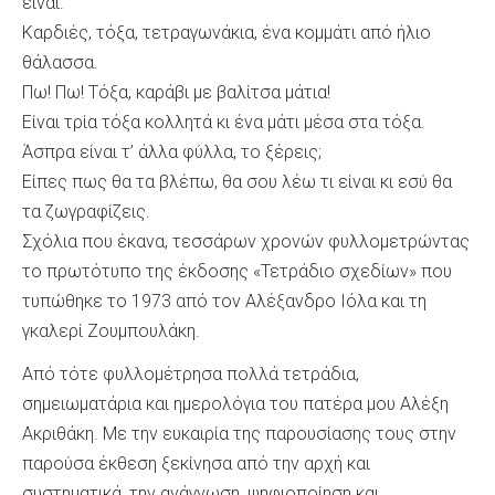
είναι.
Καρδιές, τόξα, τετραγωνάκια, ένα κομμάτι από ήλιο
θάλασσα.
Πω! Πω! Τόξα, καράβι με βαλίτσα μάτια!
Είναι τρία τόξα κολλητά κι ένα μάτι μέσα στα τόξα.
Άσπρα είναι τ’ άλλα φύλλα, το ξέρεις;
Είπες πως θα τα βλέπω, θα σου λέω τι είναι κι εσύ θα
τα ζωγραφίζεις.
Σχόλια που έκανα, τεσσάρων χρονών φυλλομετρώντας
το πρωτότυπο της έκδοσης «Τετράδιο σχεδίων» που
τυπώθηκε το 1973 από τον Αλέξανδρο Ιόλα και τη
γκαλερί Ζουμπουλάκη.
Από τότε φυλλομέτρησα πολλά τετράδια,
σημειωματάρια και ημερολόγια του πατέρα μου Αλέξη
Ακριθάκη. Με την ευκαιρία της παρουσίασης τους στην
παρούσα έκθεση ξεκίνησα από την αρχή και
συστηματικά, την ανάγνωση, ψηφιοποίηση και