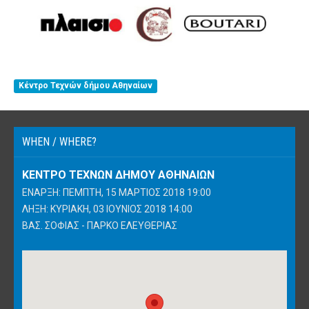
Κέντρο Τεχνών δήμου Αθηναίων
WHEN / WHERE?
ΚΈΝΤΡΟ ΤΕΧΝΏΝ ΔΉΜΟΥ ΑΘΗΝΑΊΩΝ
ΈΝΑΡΞΗ: ΠΈΜΠΤΗ, 15 ΜΆΡΤΙΟΣ 2018 19:00
ΛΉΞΗ: ΚΥΡΙΑΚΉ, 03 ΙΟΎΝΙΟΣ 2018 14:00
ΒΑΣ. ΣΟΦΊΑΣ - ΠΆΡΚΟ ΕΛΕΥΘΕΡΊΑΣ